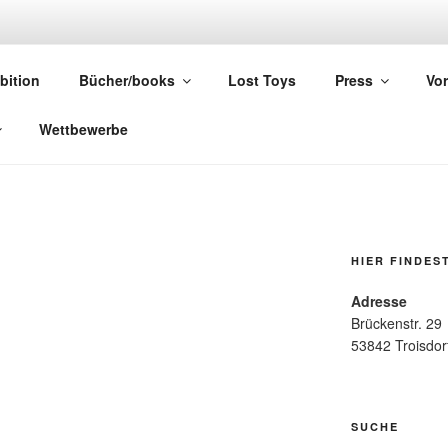
UNK
bition
Bücher/books
Lost Toys
Press
Vor
els
Wettbewerbe
HIER FINDES
Adresse
Brückenstr. 29
53842 Troisdor
SUCHE