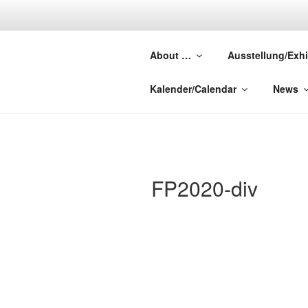
Zum
Inhalt
FOREST P
springen
About …
Ausstellung/Exhi
Abandoned Dreams – Lost Whe
Kalender/Calendar
News
FP2020-div