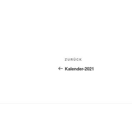
Beitragsnavigation
Vorheriger
ZURÜCK
Beitrag
Kalender-2021