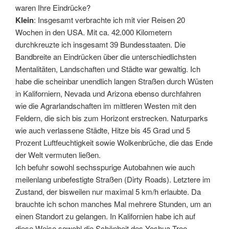
waren Ihre Eindrücke?
Klein
: Insgesamt verbrachte ich mit vier Reisen 20
Wochen in den USA. Mit ca. 42.000 Kilometern
durchkreuzte ich insgesamt 39 Bundesstaaten. Die
Bandbreite an Eindrücken über die unterschiedlichsten
Mentalitäten, Landschaften und Städte war gewaltig. Ich
habe die scheinbar unendlich langen Straßen durch Wüsten
in Kaliforniern, Nevada und Arizona ebenso durchfahren
wie die Agrarlandschaften im mittleren Westen mit den
Feldern, die sich bis zum Horizont erstrecken. Naturparks
wie auch verlassene Städte, Hitze bis 45 Grad und 5
Prozent Luftfeuchtigkeit sowie Wolkenbrüche, die das Ende
der Welt vermuten ließen.
Ich befuhr sowohl sechsspurige Autobahnen wie auch
meilenlang unbefestigte Straßen (Dirty Roads). Letztere im
Zustand, der bisweilen nur maximal 5 km/h erlaubte. Da
brauchte ich schon manches Mal mehrere Stunden, um an
einen Standort zu gelangen. In Kalifornien habe ich auf
diese Weise sowohl die Schönheit des Yoshua-Tree