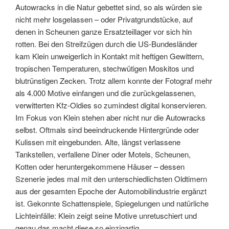
Autowracks in die Natur gebettet sind, so als würden sie
nicht mehr losgelassen – oder Privatgrundstücke, auf
denen in Scheunen ganze Ersatzteillager vor sich hin
rotten. Bei den Streifzügen durch die US-Bundesländer
kam Klein unweigerlich in Kontakt mit heftigen Gewittern,
tropischen Temperaturen, stechwütigen Moskitos und
blutrünstigen Zecken. Trotz allem konnte der Fotograf mehr
als 4.000 Motive einfangen und die zurückgelassenen,
verwitterten Kfz-Oldies so zumindest digital konservieren.
Im Fokus von Klein stehen aber nicht nur die Autowracks
selbst. Oftmals sind beeindruckende Hintergründe oder
Kulissen mit eingebunden. Alte, längst verlassene
Tankstellen, verfallene Diner oder Motels, Scheunen,
Kotten oder heruntergekommene Häuser – dessen
Szenerie jedes mal mit den unterschiedlichsten Oldtimern
aus der gesamten Epoche der Automobilindustrie ergänzt
ist. Gekonnte Schattenspiele, Spiegelungen und natürliche
Lichteinfälle: Klein zeigt seine Motive unretuschiert und
genau das macht diese so einzigartig.