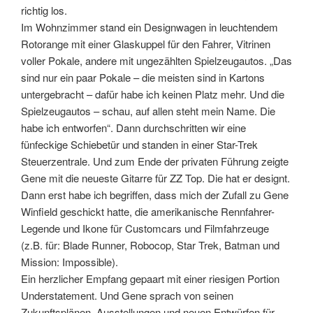
richtig los.
Im Wohnzimmer stand ein Designwagen in leuchtendem
Rotorange mit einer Glaskuppel für den Fahrer, Vitrinen
voller Pokale, andere mit ungezählten Spielzeugautos. „Das
sind nur ein paar Pokale – die meisten sind in Kartons
untergebracht – dafür habe ich keinen Platz mehr. Und die
Spielzeugautos – schau, auf allen steht mein Name. Die
habe ich entworfen“. Dann durchschritten wir eine
fünfeckige Schiebetür und standen in einer Star-Trek
Steuerzentrale. Und zum Ende der privaten Führung zeigte
Gene mit die neueste Gitarre für ZZ Top. Die hat er designt.
Dann erst habe ich begriffen, dass mich der Zufall zu Gene
Winfield geschickt hatte, die amerikanische Rennfahrer-
Legende und Ikone für Customcars und Filmfahrzeuge
(z.B. für: Blade Runner, Robocop, Star Trek, Batman und
Mission: Impossible).
Ein herzlicher Empfang gepaart mit einer riesigen Portion
Understatement. Und Gene sprach von seinen
Zukunftsplänen, Ausstellungen und neuen Entwürfen für