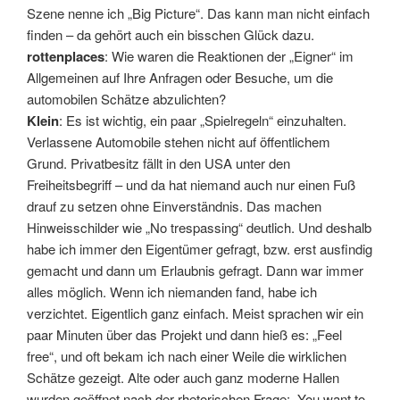
Szene nenne ich „Big Picture“. Das kann man nicht einfach
finden – da gehört auch ein bisschen Glück dazu.
rottenplaces
: Wie waren die Reaktionen der „Eigner“ im
Allgemeinen auf Ihre Anfragen oder Besuche, um die
automobilen Schätze abzulichten?
Klein
: Es ist wichtig, ein paar „Spielregeln“ einzuhalten.
Verlassene Automobile stehen nicht auf öffentlichem
Grund. Privatbesitz fällt in den USA unter den
Freiheitsbegriff – und da hat niemand auch nur einen Fuß
drauf zu setzen ohne Einverständnis. Das machen
Hinweisschilder wie „No trespassing“ deutlich. Und deshalb
habe ich immer den Eigentümer gefragt, bzw. erst ausfindig
gemacht und dann um Erlaubnis gefragt. Dann war immer
alles möglich. Wenn ich niemanden fand, habe ich
verzichtet. Eigentlich ganz einfach. Meist sprachen wir ein
paar Minuten über das Projekt und dann hieß es: „Feel
free“, und oft bekam ich nach einer Weile die wirklichen
Schätze gezeigt. Alte oder auch ganz moderne Hallen
wurden geöffnet nach der rhetorischen Frage: „You want to