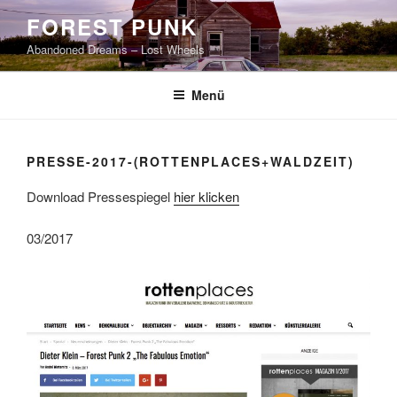
Zum
FOREST PUNK
Inhalt
Abandoned Dreams – Lost Wheels
springen
Menü
PRESSE-2017-(ROTTENPLACES+WALDZEIT)
Download Pressespiegel
hier klicken
03/2017