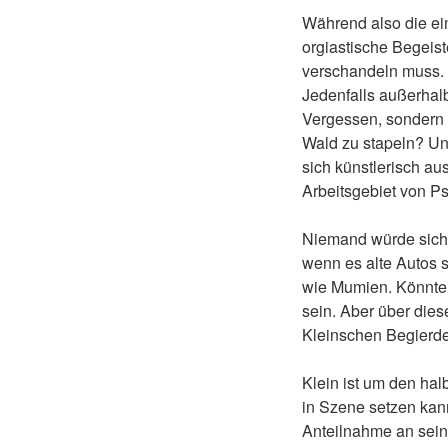
Während also die ein
orgiastische Begeis
verschandeln muss. G
Jedenfalls außerhal
Vergessen, sondern 
Wald zu stapeln? Und
sich künstlerisch au
Arbeitsgebiet von Ps
Niemand würde sich 
wenn es alte Autos 
wie Mumien. Könnte 
sein. Aber über die
Kleinschen Begierde
Klein ist um den hal
in Szene setzen kann
Anteilnahme an seine