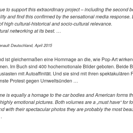
nue to support this extraordinary project – including the second 
lity and find this confirmed by the sensational media response. 
f high cultural-historical and socio-cultural relevance.
ultural networking at its best. …
nault Deutschland, April 2015
d ist gleichermaßen eine Hommage an die, wie Pop-Art wirke
en. Im Buch sind 400 hochemotionale Bilder geboten. Beide B
siasten mit Autoaffinität. Und sie sind mit ihren spektakulären 
önste Protest gegen Umweltsünden …
e is equally a homage to the car bodies and American forms tha
highly emotional pictures. Both volumes are a „must have“ for fo
 And with their spectacular photos they are probably the most beau
 …