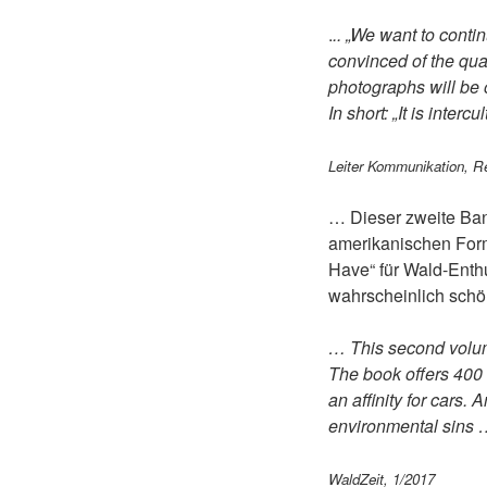
.
.. „We want to conti
convinced of the qua
photographs will be o
In short: „It is interc
Leiter Kommunikation, Re
… Dieser zweite Ban
amerikanischen Form
Have“ für Wald-Enthu
wahrscheinlich sch
… This second volum
The book offers 400 
an affinity for cars.
environmental sins
WaldZeit, 1/2017