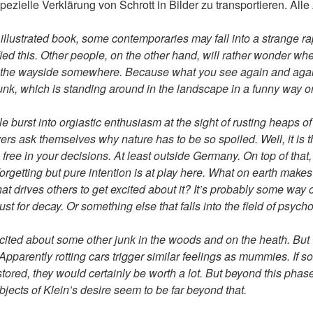
pezielle Verklärung von Schrott in Bilder zu transportieren. Alle
 illustrated book, some contemporaries may fall into a strange r
ied this. Other people, on the other hand, will rather wonder whe
y the wayside somewhere. Because what you see again and again
k, which is standing around in the landscape in a funny way or j
burst into orgiastic enthusiasm at the sight of rusting heaps of 
rs ask themselves why nature has to be so spoiled. Well, it is t
 free in your decisions. At least outside Germany. On top of that,
orgetting but pure intention is at play here. What on earth makes
at drives others to get excited about it? It’s probably some way 
a lust for decay. Or something else that falls into the field of psycho
ited about some other junk in the woods and on the heath. But w
Apparently rotting cars trigger similar feelings as mummies. If s
estored, they would certainly be worth a lot. But beyond this phase 
objects of Klein’s desire seem to be far beyond that.