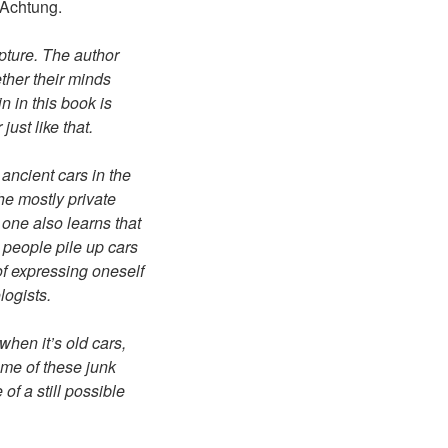
 Achtung.
apture. The author
ther their minds
 in this book is
ust like that.
ancient cars in the
he mostly private
 one also learns that
 people pile up cars
of expressing oneself
logists.
hen it’s old cars,
ome of these junk
of a still possible