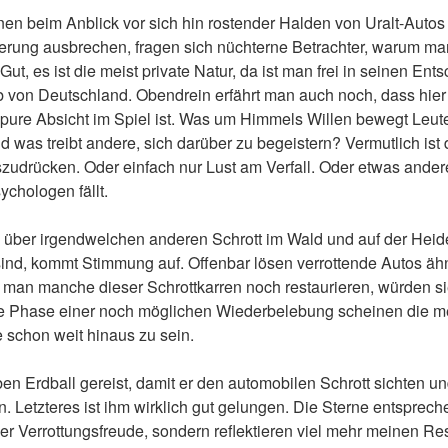
en beim Anblick vor sich hin rostender Halden von Uralt-Autos
terung ausbrechen, fragen sich nüchterne Betrachter, warum ma
ut, es ist die meist private Natur, da ist man frei in seinen En
b von Deutschland. Obendrein erfährt man auch noch, dass hier
pure Absicht im Spiel ist. Was um Himmels Willen bewegt Leut
 was treibt andere, sich darüber zu begeistern? Vermutlich ist 
szudrücken. Oder einfach nur Lust am Verfall. Oder etwas ander
ychologen fällt.
über irgendwelchen anderen Schrott im Wald und auf der Heide
sind, kommt Stimmung auf. Offenbar lösen verrottende Autos äh
man manche dieser Schrottkarren noch restaurieren, würden sie
se Phase einer noch möglichen Wiederbelebung scheinen die me
 schon weit hinaus zu sein.
ben Erdball gereist, damit er den automobilen Schrott sichten un
. Letzteres ist ihm wirklich gut gelungen. Die Sterne entsprec
r Verrottungsfreude, sondern reflektieren viel mehr meinen Re