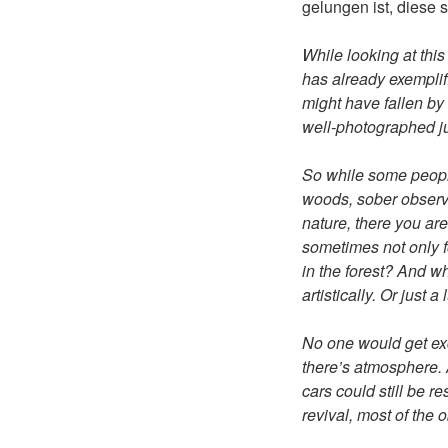
gelungen ist, diese s
While looking at this
has already exemplif
might have fallen b
well-photographed jun
So while some people 
woods, sober observe
nature, there you are
sometimes not only f
in the forest? And wh
artistically. Or just 
No one would get exc
there’s atmosphere. 
cars could still be r
revival, most of the 