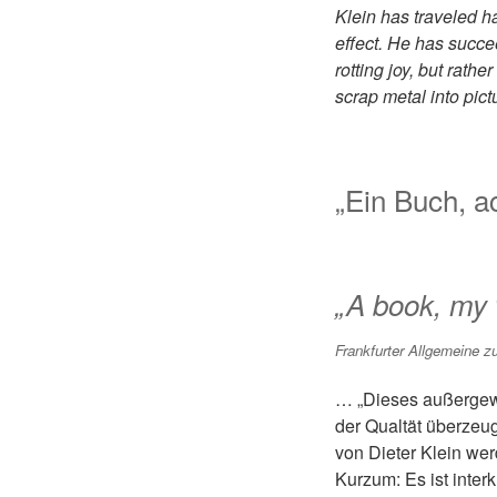
Klein has traveled ha
effect. He has succee
rotting joy, but rath
scrap metal into pict
„Ein Buch, a
„A book, my w
Frankfurter Allgemeine z
… „Dieses außergewö
der Qualtät überzeug
von Dieter Klein wer
Kurzum: Es ist interk