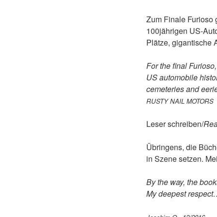
Zum Finale Furioso g
100jährigen US-Auto
Plätze, gigantische
For the final Furioso
US automobile histor
cemeteries and eeri
RUSTY NAIL MOTORS
Leser schreiben/
Rea
Übringens, die Büch
in Szene setzen. Me
By the way, the books
My deepest respect