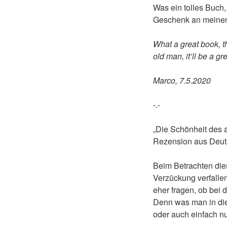
Was ein tolles Buch,
Geschenk an meinen 
What a great book, t
old man, it’ll be a gr
Marco, 7.5.2020
-.-
„Die Schönheit des a
Rezension aus Deuts
Beim Betrachten die
Verzückung verfalle
eher fragen, ob bei
Denn was man in dies
oder auch einfach nu