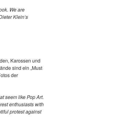
book. We are
Dieter Klein’s
nden, Karossen und
ände sind ein „Must
Fotos der
t seem like Pop Art.
rest enthusiasts with
tiful protest against