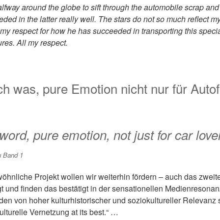
lfway around the globe to sift through the automobile scrap and t
ded in the latter really well. The stars do not so much reflect m
er my respect for how he has succeeded in transporting this specia
ures. All my respect.
ch was, pure Emotion nicht nur für Autof
ord, pure emotion, not just for car love
u Band 1
hnliche Projekt wollen wir weiterhin fördern – auch das zweit
t und finden das bestätigt in der sensationellen Medienresonan
den von hoher kulturhistorischer und soziokultureller Relevanz 
ulturelle Vernetzung at its best.“ …