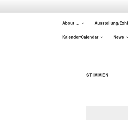
Zum
Inhalt
FOREST P
springen
About …
Ausstellung/Exhi
Abandoned Dreams – Lost Whe
Kalender/Calendar
News
STIMMEN