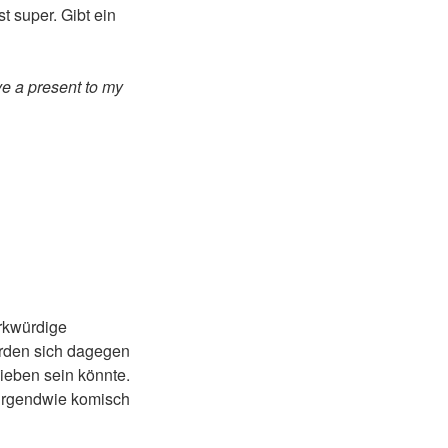
t super. Gibt ein
ve a present to my
erkwürdige
erden sich dagegen
ieben sein könnte.
r irgendwie komisch