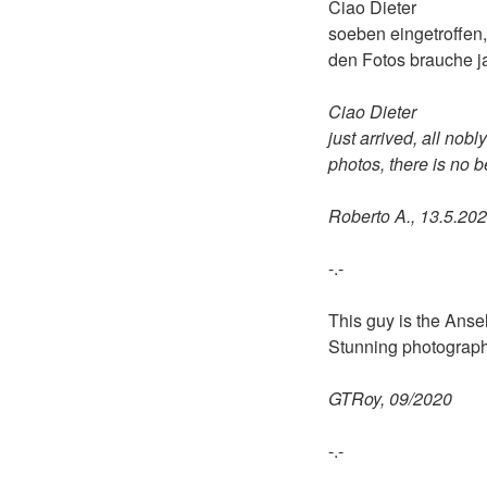
Ciao Dieter
soeben eingetroffen
den Fotos brauche ja
Ciao Dieter
just arrived, all nob
photos, there is no b
Roberto A., 13.5.20
-.-
This guy is the Anse
Stunning photographs
GTRoy, 09/2020
-.-