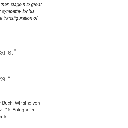
hen stage it to great
y sympathy for his
l transfiguration of
ans.“
rs.“
e Buch. Wir sind von
z. Die Fotografien
sein.