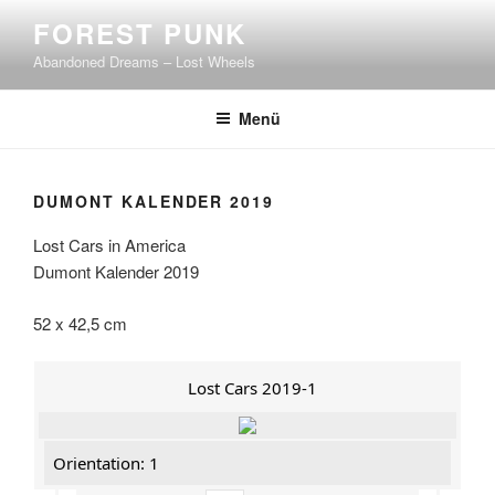
Zum
FOREST PUNK
Inhalt
Abandoned Dreams – Lost Wheels
springen
Menü
DUMONT KALENDER 2019
Lost Cars in America
Dumont Kalender 2019
52 x 42,5 cm
Lost Cars 2019-1
Orientation: 1