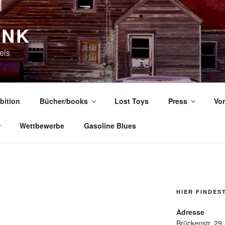
UNK
els
bition
Bücher/books
Lost Toys
Press
Vor
Wettbewerbe
Gasoline Blues
HIER FINDES
Adresse
Brückenstr. 29