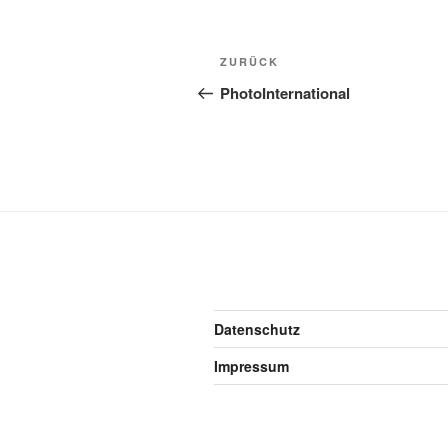
Beitragsnavigation
Vorheriger
ZURÜCK
Beitrag
PhotoInternational
Datenschutz
Impressum