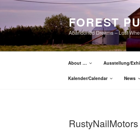
Zum
Inhalt
FOREST P
springen
Abandoned Dreams – Lost Whe
About …
Ausstellung/Exhi
Kalender/Calendar
News
RustyNailMotors