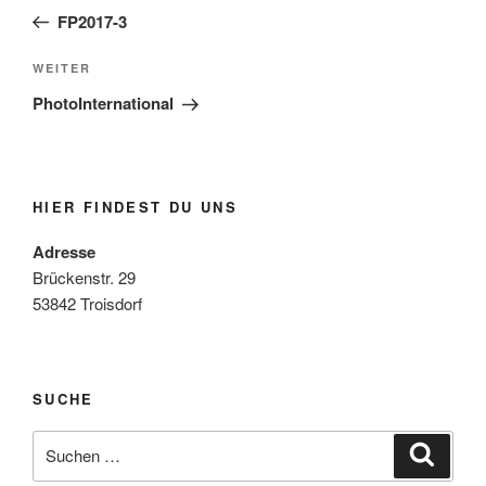
Beitrag
FP2017-3
Nächster
WEITER
Beitrag
PhotoInternational
HIER FINDEST DU UNS
Adresse
Brückenstr. 29
53842 Troisdorf
SUCHE
Suche
Suche
nach: