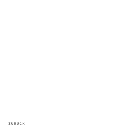
Beitragsnavigation
Vorheriger
ZURÜCK