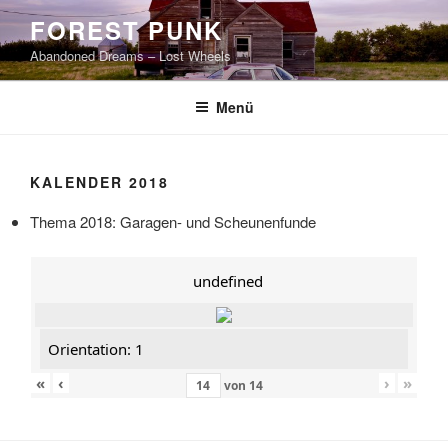
Zum
FOREST PUNK
Inhalt
Abandoned Dreams – Lost Wheels
springen
Menü
KALENDER 2018
Thema 2018: Garagen- und Scheunenfunde
undefined
Orientation: 1
«
‹
›
»
von
14